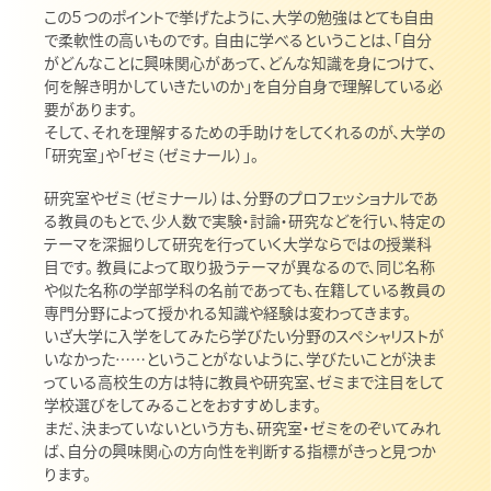
この５つのポイントで挙げたように、大学の勉強はとても自由
で柔軟性の高いものです。 自由に学べるということは、「自分
がどんなことに興味関心があって、どんな知識を身につけて、
何を解き明かしていきたいのか」を自分自身で理解している必
要があります。
そして、それを理解するための手助けをしてくれるのが、大学の
「研究室」や「ゼミ（ゼミナール）」。
研究室やゼミ（ゼミナール）は、分野のプロフェッショナルであ
る教員のもとで、少人数で実験・討論・研究などを行い、特定の
テーマを深掘りして研究を行っていく大学ならではの授業科
目です。 教員によって取り扱うテーマが異なるので、同じ名称
や似た名称の学部学科の名前であっても、在籍している教員の
専門分野によって授かれる知識や経験は変わってきます。
いざ大学に入学をしてみたら学びたい分野のスペシャリストが
いなかった……ということがないように、学びたいことが決ま
っている高校生の方は特に教員や研究室、ゼミまで注目をして
学校選びをしてみることをおすすめします。
まだ、決まっていないという方も、研究室・ゼミをのぞいてみれ
ば、自分の興味関心の方向性を判断する指標がきっと見つか
ります。