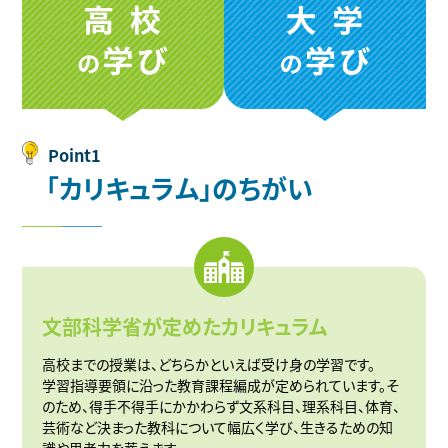
Point1
「
カ
リ
キ
ュ
ラ
ム
」
の
ち
が
い
文部科学省が定めたカリキュラム
高校までの授業は、どちらかといえば受け身の学習です。
学習指導要領に沿った教育課程編成が定められています。そ
のため、得手不得手にかかわらず文系科目、理系科目、体育、
芸術など決まった教科について幅広く学び、生きるための知
識や思考力を蓄えます。