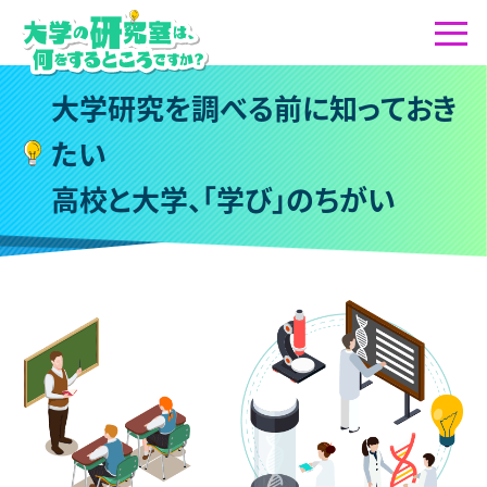
大
学
研
究
を
調
べ
る
前
に
知
っ
て
お
き
た
い
高
校
と
大
学
、
「
学
び
」
の
ち
が
い