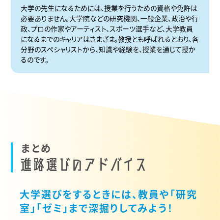
大学の先生になるためには、授業を行うための資格や免許は
必要ありません。大学院などの研究機関、一般企業、政治や行
政、プロの作家やアーティスト、スポーツ選手など、大学教員
になるまでのキャリアはさまざま。教授とも呼ばれるとおり、各
分野のスペシャリストから、知識や経験を、授業を通じて授か
るのです。
ま
と
め
進
路
選
び
の
ア
ド
バ
イ
ス
大学選びをするときには、教員や「研究
室」「ゼミ」まで深掘りしてみよう！