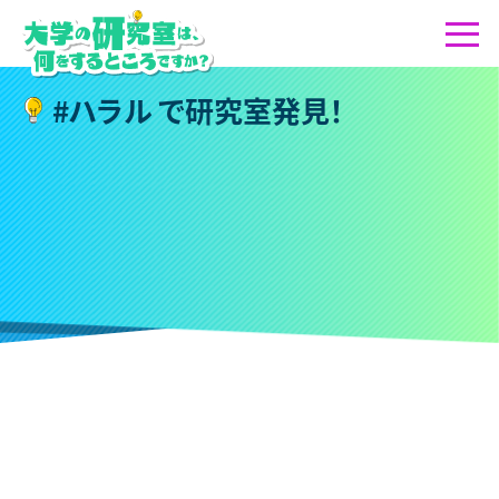
#
ハ
ラ
ル
で
研
究
室
発
見
！