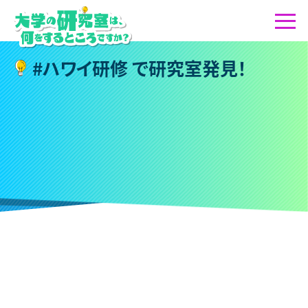
#
ハ
ワ
イ
研
修
で
研
究
室
発
見
！