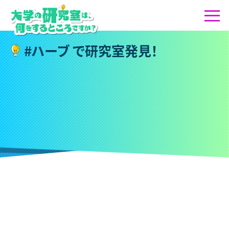
#
ハ
ー
ブ
で
研
究
室
発
見
！