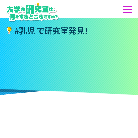
#
乳
児
で
研
究
室
発
見
！