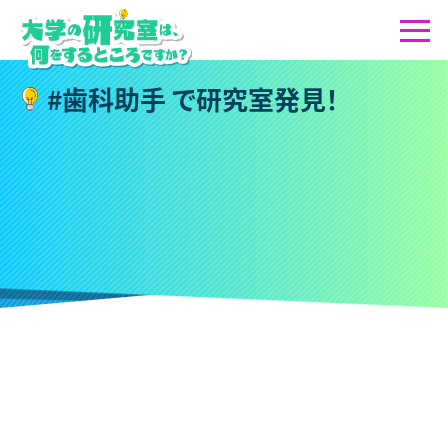
#
歯
科
助
手
で
研
究
室
発
見
！