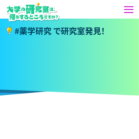
#
薬
学
研
究
で
研
究
室
発
見
！