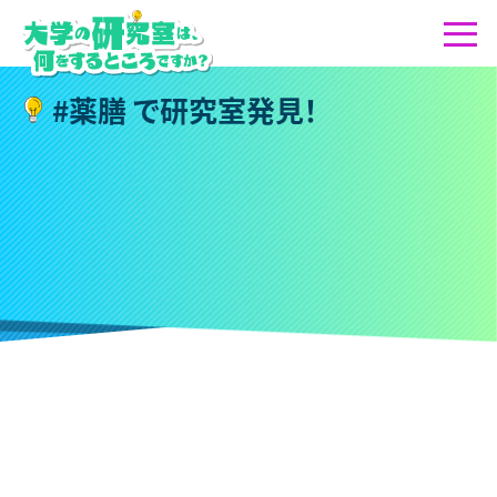
#
薬
膳
で
研
究
室
発
見
！