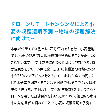
ドローンリモートセンシングによる小
麦の収穫適期予測～地域の課題解決
に向けて～
本学が位置する江別市は、石狩管内でも有数の小麦産地
です。小麦の栽培では、収穫適期を見極めることが難しいと
されています。小麦は成熟に近づくと、水分が抜け落ち、穂
が緑色からクリーム色に変化します。収穫適期は穂の水分
率が35%まで下がった時とされていますが、全ての穂に対
して水分率を調査することは不可能です。そこで、我々は植
生の活性度を示すNDVI（正規化植生指数）を測定できるド
ローンを用いた圃場観測を行い、このNDVIの値と穂の水分
率の対応関係を調べることで、小麦の収穫適期を予測する