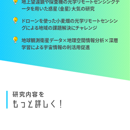
地上望遠鏡や探査機の光学リモートセンシングデ
ータを用いた惑星（金星）大気の研究
ドローンを使った小麦畑の光学リモートセンシン
グによる地域の課題解決にチャレンジ
地球観測衛星データ×地理空間情報分析×深層
学習による宇宙情報の利活用促進
研
究
内
容
を
も
っ
と
詳
し
く
！