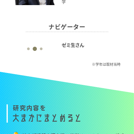
学
ナビゲーター
ゼミ生さん
※学年は取材当時
研
究
内
容
を
大
ま
か
に
ま
と
め
る
と