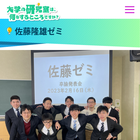
佐
藤
隆
雄
ゼ
ミ