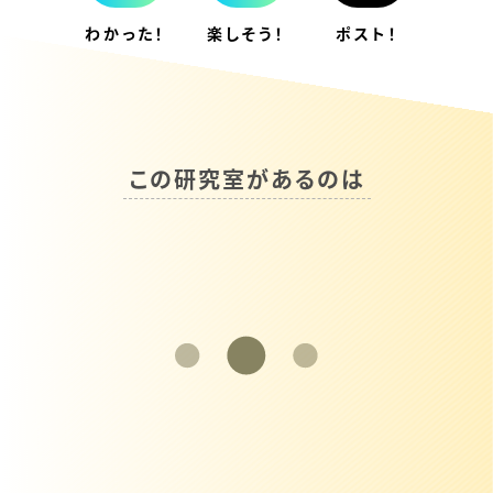
わかった！
楽しそう！
ポスト！
こ
の
研
究
室
が
あ
る
の
は