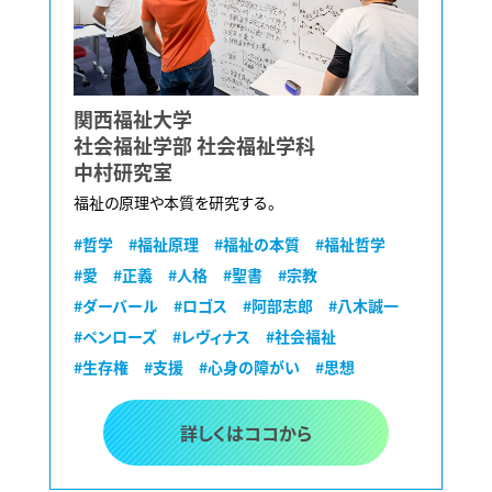
関西福祉大学
社会福祉学部 社会福祉学科
中村研究室
福祉の原理や本質を研究する。
#哲学
#福祉原理
#福祉の本質
#福祉哲学
#愛
#正義
#人格
#聖書
#宗教
#ダーバール
#ロゴス
#阿部志郎
#八木誠一
#ペンローズ
#レヴィナス
#社会福祉
#生存権
#支援
#心身の障がい
#思想
詳しくはココから