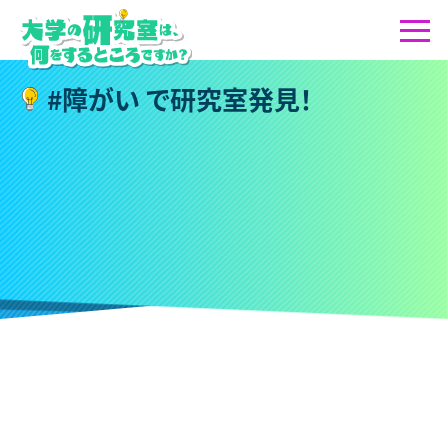
#
障
が
い
で
研
究
室
発
見
！