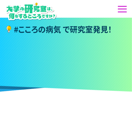
#
こ
こ
ろ
の
病
気
で
研
究
室
発
見
！