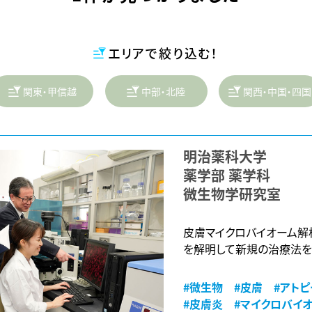
エリアで絞り込む！
関東・甲信越
中部・北陸
関西・中国・四国
明治薬科大学
薬学部 薬学科
微生物学研究室
皮膚マイクロバイオーム解
を解明して新規の治療法を
#微生物
#皮膚
#アト
#皮膚炎
#マイクロバイ