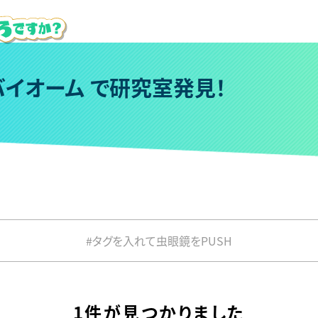
バ
イ
オ
ー
ム
で
研
究
室
発
見
！
#タグを入れて虫眼鏡をPUSH
1件が見つかりました