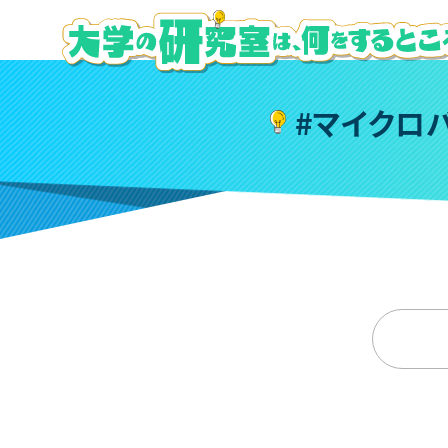
#
マ
イ
ク
ロ