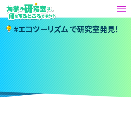
#
エ
コ
ツ
ー
リ
ズ
ム
で
研
究
室
発
見
！