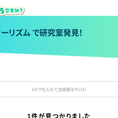
ツ
ー
リ
ズ
ム
で
研
究
室
発
見
！
#タグを入れて虫眼鏡をPUSH
1件が見つかりました