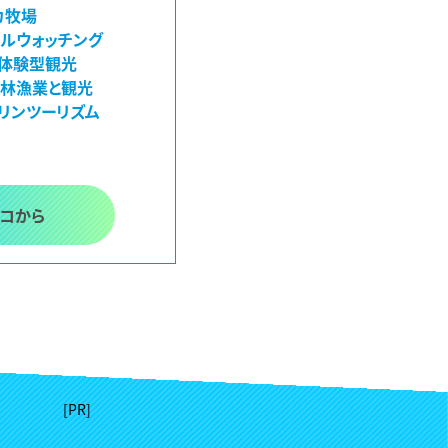
カ牧場
ールウォッチング
#体験型観光
農林漁業と観光
マリンツーリズム
ココから