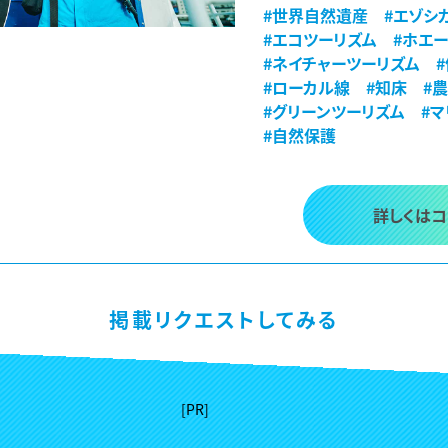
#世界自然遺産
#エゾシ
#エコツーリズム
#ホエ
#ネイチャーツーリズム
#ローカル線
#知床
#
#グリーンツーリズム
#
#自然保護
詳しくは
掲載リクエストしてみる