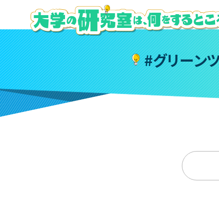
#
グ
リ
ー
ン