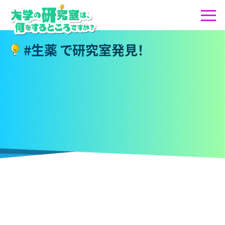
#
生
薬
で
研
究
室
発
見
！