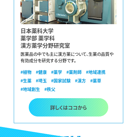
日本薬科大学
薬学部 薬学科
漢方薬学分野研究室
医薬品の中でも主に漢方薬について、生薬の品質や
有効成分を研究する分野です。
#植物
#健康
#薬学
#薬剤師
#地域連携
#生薬
#埼玉
#国家試験
#漢方
#薬草
#地域創生
#秩父
詳しくはココから