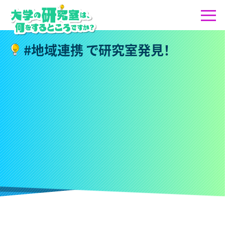
#
地
域
連
携
で
研
究
室
発
見
！