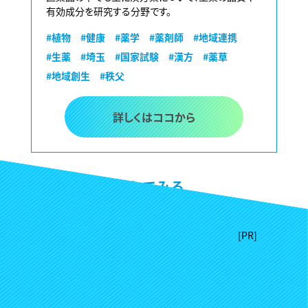
有効成分を研究する分野です。
#植物
#健康
#薬学
#薬剤師
#地域連携
#生薬
#埼玉
#国家試験
#漢方
#薬草
#地域創生
#秩父
詳しくはココから
掲載リクエストしてみる