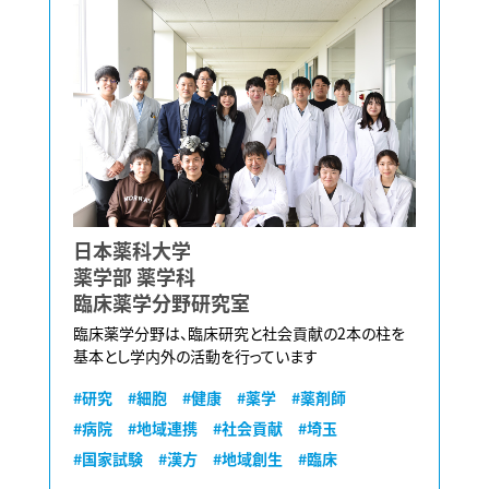
日本薬科大学
薬学部 薬学科
臨床薬学分野研究室
臨床薬学分野は、臨床研究と社会貢献の2本の柱を
基本とし学内外の活動を行っています
#研究
#細胞
#健康
#薬学
#薬剤師
#病院
#地域連携
#社会貢献
#埼玉
#国家試験
#漢方
#地域創生
#臨床