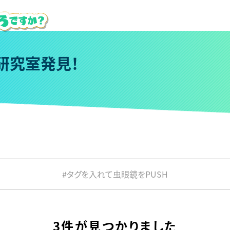
研
究
室
発
見
！
#タグを入れて虫眼鏡をPUSH
3件が見つかりました