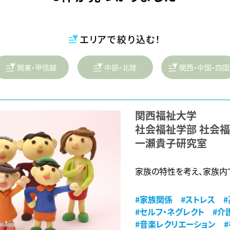
エリアで絞り込む！
関東・甲信越
中部・北陸
関西・中国・四国
関西福祉大学
社会福祉学部 社会
一瀬貴子研究室
家族の特性を考え、家族内
#家族関係
#ストレス
#セルフ・ネグレクト
#介
#音楽レクリエーション