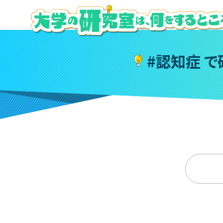
#
認
知
症
で