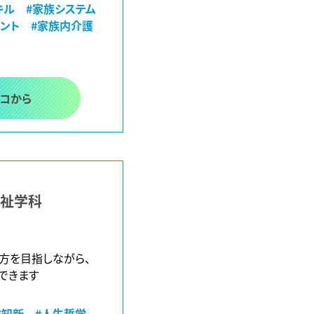
キル
#家族システム
メント
#家族内介護
ココから
福祉学科
り方を目指しながら、
できます
故知新
#人生哲学