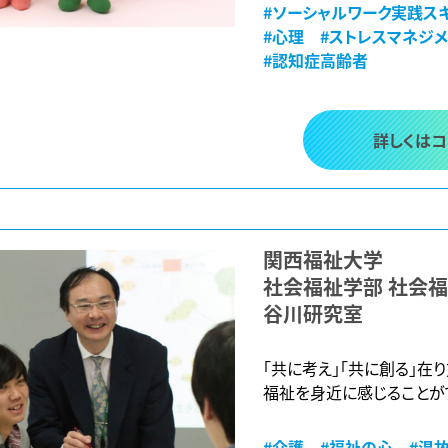
#ソーシャルワーク実践ス
#心理
#ストレスマネジ
#認知症高齢者
詳しくは
関西福祉大学
社会福祉学部 社会
谷川研究室
「共に考え」「共に創る」在
福祉を身近に感じることが
#介護
#福祉の心
#温