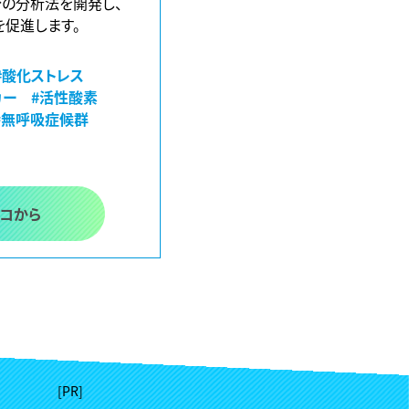
の分析法を開発し、
を促進します。
#酸化ストレス
カー
#活性酸素
時無呼吸症候群
ココから