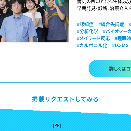
病気の目印となる生体成分
早期発見・診断、治療介入
#認知症
#統合失調症
#分析化学
#バイオマー
#メイラード反応
#睡眠
#カルボニル化
#LC-MS
詳しくは
掲載リクエストしてみる