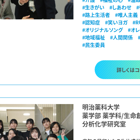
#生きがい
#しあわせ
#路上生活者
#唯人主義
#認知症
#笑いヨガ
#
#オリジナルソング
#オ
#地域福祉
#人間関係
#民生委員
詳しくは
明治薬科大学
薬学部 薬学科/生命
分析化学研究室