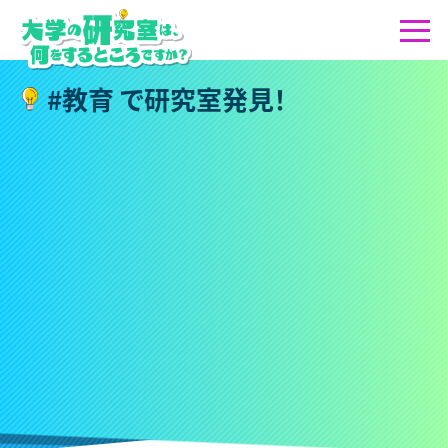
#
教
育
で
研
究
室
発
見
！