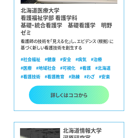
北海道医療大学
看護福祉学部 看護学科
基礎・統合看護学 基礎看護学 明野
ゼミ
看護師の技術を「見える化」し、エビデンス（根拠）に
基づく新しい看護技術を創生する
#社会福祉
#健康
#安全
#病気
#治療
#医療
#地域社会
#可視化
#看護
#北海道
#看護技術
#看護教育
#熟練
#わざ
#安楽
詳しくはココから
北海道情報大学
河原研究室